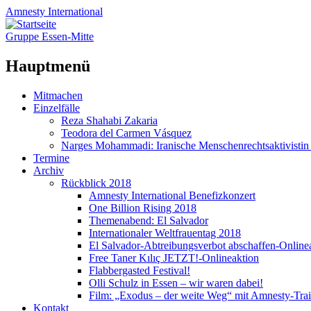
Amnesty
International
Gruppe Essen-Mitte
Hauptmenü
Zum
Mitmachen
Inhalt
Einzelfälle
springen
Reza Shahabi Zakaria
Teodora del Carmen Vásquez
Narges Mohammadi: Iranische Menschenrechtsaktivistin 
Termine
Archiv
Rückblick 2018
Amnesty International Benefizkonzert
One Billion Rising 2018
Themenabend: El Salvador
Internationaler Weltfrauentag 2018
El Salvador-Abtreibungsverbot abschaffen-Online
Free Taner Kılıç JETZT!-Onlineaktion
Flabbergasted Festival!
Olli Schulz in Essen – wir waren dabei!
Film: „Exodus – der weite Weg“ mit Amnesty-Trail
Kontakt